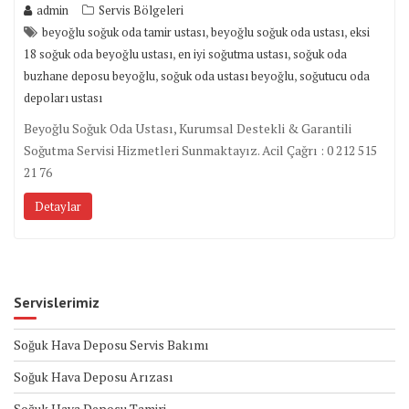
admin
Servis Bölgeleri
,
,
beyoğlu soğuk oda tamir ustası
beyoğlu soğuk oda ustası
eksi
,
,
18 soğuk oda beyoğlu ustası
en iyi soğutma ustası
soğuk oda
,
,
buzhane deposu beyoğlu
soğuk oda ustası beyoğlu
soğutucu oda
depoları ustası
Beyoğlu Soğuk Oda Ustası, Kurumsal Destekli & Garantili
Soğutma Servisi Hizmetleri Sunmaktayız. Acil Çağrı : 0 212 515
21 76
Detaylar
Servislerimiz
Soğuk Hava Deposu Servis Bakımı
Soğuk Hava Deposu Arızası
Soğuk Hava Deposu Tamiri