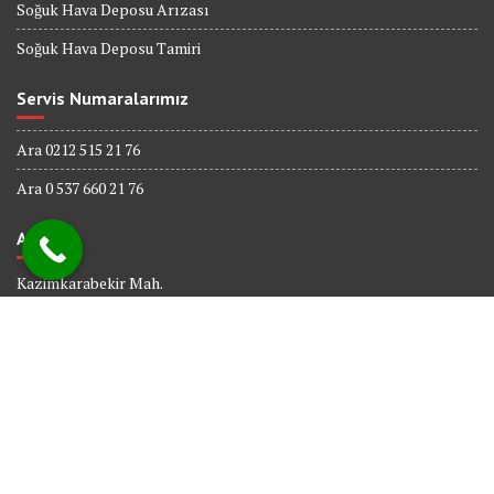
Soğuk Hava Deposu Arızası
Soğuk Hava Deposu Tamiri
Servis Numaralarımız
Ara 0212 515 21 76
Ara 0 537 660 21 76
Adres
Kazimkarabekir Mah.
338 Sk. No : 6
Bağcılar İSTANBUL
© All right reserved 2017
Powered By
Web tasarım
Bakırköy Bilişim