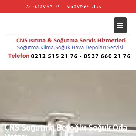
Skip
Ara 0212 515 21 76
Ara 0 537 660 21 76
to
content
CNS Soğutma Beyoğlu Soğuk Oda