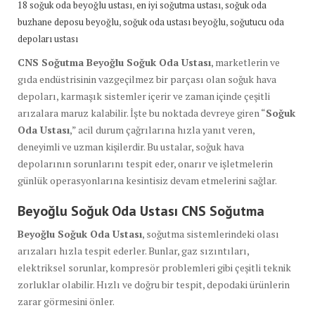
,
,
18 soğuk oda beyoğlu ustası
en iyi soğutma ustası
soğuk oda
,
,
buzhane deposu beyoğlu
soğuk oda ustası beyoğlu
soğutucu oda
depoları ustası
CNS Soğutma Beyoğlu Soğuk Oda Ustası
, marketlerin ve
gıda endüstrisinin vazgeçilmez bir parçası olan soğuk hava
depoları, karmaşık sistemler içerir ve zaman içinde çeşitli
arızalara maruz kalabilir. İşte bu noktada devreye giren “
Soğuk
Oda Ustası
,” acil durum çağrılarına hızla yanıt veren,
deneyimli ve uzman kişilerdir. Bu ustalar, soğuk hava
depolarının sorunlarını tespit eder, onarır ve işletmelerin
günlük operasyonlarına kesintisiz devam etmelerini sağlar.
Beyoğlu Soğuk Oda Ustası CNS Soğutma
Beyoğlu Soğuk Oda Ustası
, soğutma sistemlerindeki olası
arızaları hızla tespit ederler. Bunlar, gaz sızıntıları,
elektriksel sorunlar, kompresör problemleri gibi çeşitli teknik
zorluklar olabilir. Hızlı ve doğru bir tespit, depodaki ürünlerin
zarar görmesini önler.