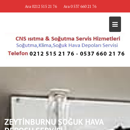
Skip
Ara 0212 515 21 76
Ara 0 537 660 21 76
to
content
ZEYTİNBURNU SOĞUK HAVA