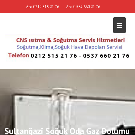
Skip
Ara 0212 515 21 76
Ara 0 537 660 21 76
to
content
Sultanğazi Soğuk Oda Gaz Dolumu