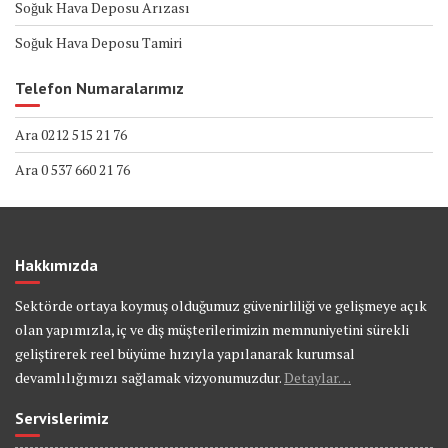
Soğuk Hava Deposu Arızası
Soğuk Hava Deposu Tamiri
Telefon Numaralarımız
Ara 0212 515 21 76
Ara 0 537 660 21 76
Hakkımızda
Sektörde ortaya koymuş olduğumuz güvenirliliği ve gelişmeye açık
olan yapımızla, iç ve diş müşterilerimizin memnuniyetini sürekli
geliştirerek reel büyüme hızıyla yapılanarak kurumsal
devamlılığımızı sağlamak vizyonumuzdur.
Detaylar…
Servislerimiz