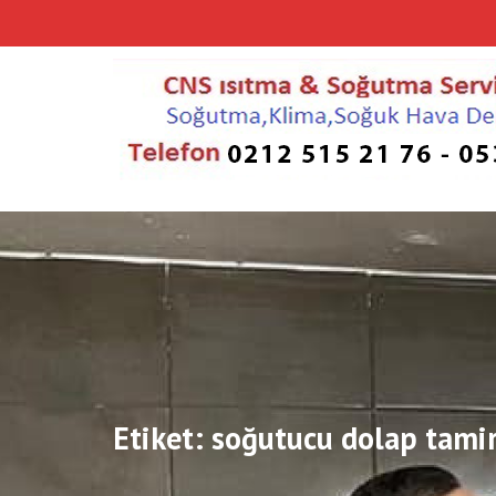
Skip
to
content
Etiket:
soğutucu dolap tamir