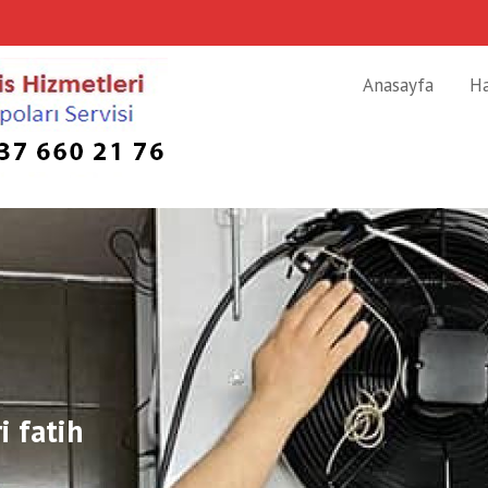
Anasayfa
H
i fatih