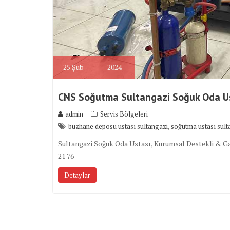
25
Şub
2024
CNS Soğutma Sultangazi Soğuk Oda U
admin
Servis Bölgeleri
,
buzhane deposu ustası sultangazi
soğutma ustası sult
Sultangazi Soğuk Oda Ustası, Kurumsal Destekli & Gar
21 76
Detaylar