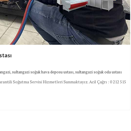
stası
,
,
angazi
sultangazi soğuk hava deposu ustası
sultangazi soğuk oda ustası
antili Soğutma Servisi Hizmetleri Sunmaktayız. Acil Çağrı : 0 212 515