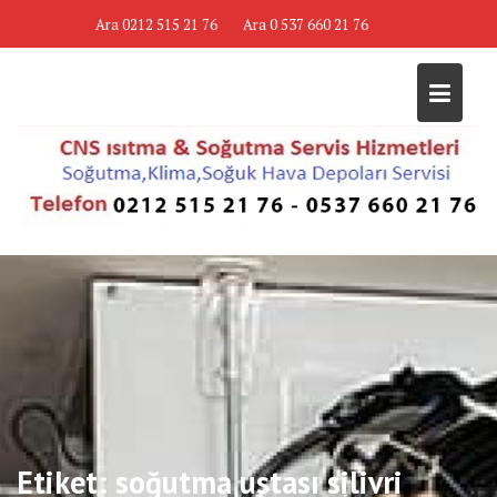
Skip
Ara 0212 515 21 76
Ara 0 537 660 21 76
to
content
Etiket:
soğutma ustası silivri