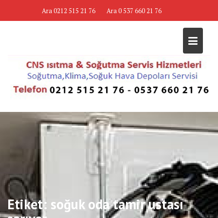
Skip
Ara 0212 515 21 76
Ara 0 537 660 21 76
to
content
Etiket:
soğuk oda tamir ustası