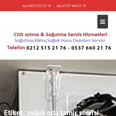
Skip
Ara 0212 515 21 76
Ara 0 537 660 21 76
to
content
Etiket:
soğuk oda tamir servisi