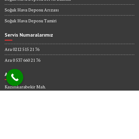
Soğuk Hava Deposu Arızası
Soğuk Hava Deposu Tamiri
Servis Numaralarımız
Ara 0212 515 21 76
Ara 0 537 660 21 76
Adres
Kazimkarabekir Mah.
338 Sk. No : 6
Bağcılar İSTANBUL
© All right reserved 2017
Powered By
Web tasarım
Bakırköy Bilişim