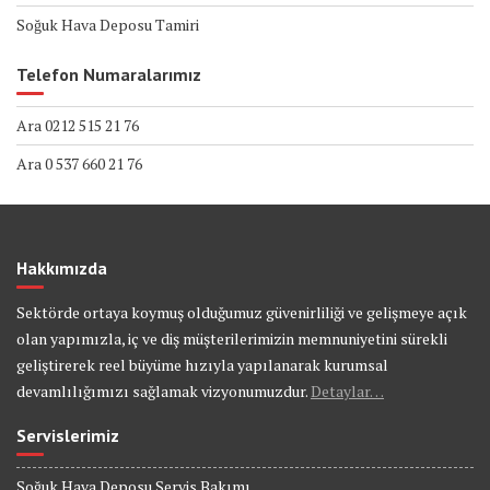
Soğuk Hava Deposu Tamiri
Telefon Numaralarımız
Ara 0212 515 21 76
Ara 0 537 660 21 76
Hakkımızda
Sektörde ortaya koymuş olduğumuz güvenirliliği ve gelişmeye açık
olan yapımızla, iç ve diş müşterilerimizin memnuniyetini sürekli
geliştirerek reel büyüme hızıyla yapılanarak kurumsal
devamlılığımızı sağlamak vizyonumuzdur.
Detaylar…
Servislerimiz
Soğuk Hava Deposu Servis Bakımı