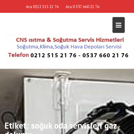
Skip
Ara 0212 515 21 76
Ara 0 537 660 21 76
to
content
Etiket:
soğuk oda servisleri gaz