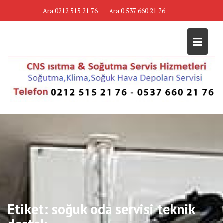
Skip
Ara 0212 515 21 76
Ara 0 537 660 21 76
to
content
Etiket:
soğuk oda servisi teknik