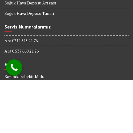
Soğuk Hava Deposu Arızası
Soğuk Hava Deposu Tamiri
Servis Numaralarımız
Ara 0212 515 21 76
Ara 0 537 660 21 76
Adres
Kazimkarabekir Mah.
338 Sk. No : 6
Bağcılar İSTANBUL
© All right reserved 2017
Powered By
Web tasarım
Bakırköy Bilişim