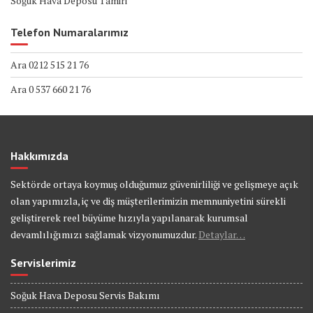
Soğuk Hava Deposu Tamiri
Telefon Numaralarımız
Ara 0212 515 21 76
Ara 0 537 660 21 76
Hakkımızda
Sektörde ortaya koymuş olduğumuz güvenirliliği ve gelişmeye açık
olan yapımızla, iç ve diş müşterilerimizin memnuniyetini sürekli
geliştirerek reel büyüme hızıyla yapılanarak kurumsal
devamlılığımızı sağlamak vizyonumuzdur.
Detaylar…
Servislerimiz
Soğuk Hava Deposu Servis Bakımı