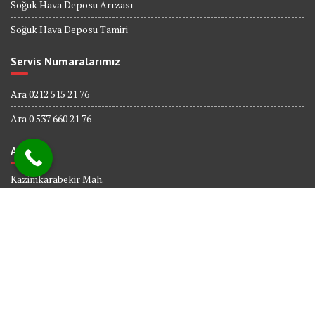
Soğuk Hava Deposu Arızası
Soğuk Hava Deposu Tamiri
Servis Numaralarımız
Ara 0212 515 21 76
Ara 0 537 660 21 76
Adres
Kazimkarabekir Mah.
338 Sk. No : 6
Bağcılar İSTANBUL
© All right reserved 2017
Powered By
Web tasarım
Bakırköy Bilişim