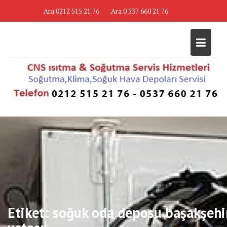
Skip
Ara 0212 515 21 76
Ara 0 537 660 21 76
to
content
Etiket:
soğuk oda deposu başakşehi