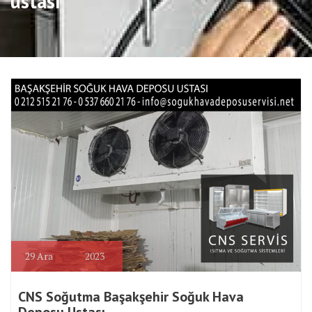
ustası
29
Ara
2023
CNS Soğutma Başakşehir Soğuk Hava
Deposu Ustası