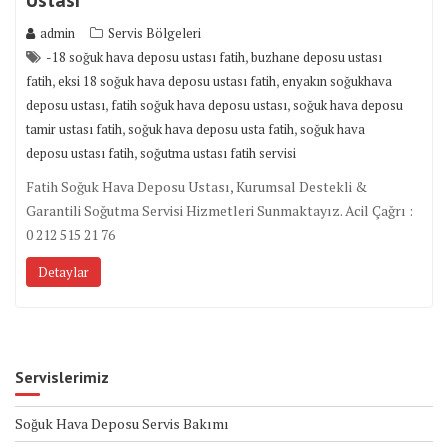
admin
Servis Bölgeleri
,
-18 soğuk hava deposu ustası fatih
buzhane deposu ustası
,
,
fatih
eksi 18 soğuk hava deposu ustası fatih
enyakın soğukhava
,
,
deposu ustası
fatih soğuk hava deposu ustası
soğuk hava deposu
,
,
tamir ustası fatih
soğuk hava deposu usta fatih
soğuk hava
,
deposu ustası fatih
soğutma ustası fatih servisi
Fatih Soğuk Hava Deposu Ustası, Kurumsal Destekli &
Garantili Soğutma Servisi Hizmetleri Sunmaktayız. Acil Çağrı :
0 212 515 21 76
Detaylar
Servislerimiz
Soğuk Hava Deposu Servis Bakımı