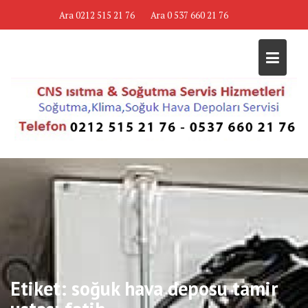
Skip
Ara 0212 515 21 76
Ara 0 537 660 21 76
to
content
Etiket:
soğuk hava deposu tamir