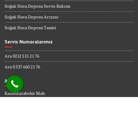
Soğuk Hava Deposu Servis Bakımı
Soğuk Hava Deposu Arızası
Soğuk Hava Deposu Tamiri
Servis Numaralarımız
Ara 0212 515 21 76
Ara 0 537 660 21 76
Adres
Kazimkarabekir Mah.
338 Sk. No : 6
Bağcılar İSTANBUL
© All right reserved 2017