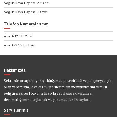
Soğuk Hava Deposu Arızası
Soğuk Hava Deposu Tamiri
Telefon Numaralarımız
Ara 0212 515 21 76
Ara 0 537 660 21 76
Hakkımızda
Sektörde ortaya koymuş olduğumuz güvenirliliği ve gelişmeye açık
olan yapımızla, iç ve diş müşterilerimizin memnuniyetini sürekli
geliştirerek reel büyüme hızıyla yapılanarak kurumsal
devamlılığımızı sağlamak vizyonumuzdur.
Detaylar…
Servislerimiz