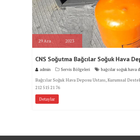
29
Ara
2023
CNS Soğutma Bağcılar Soğuk Hava De
admin
Servis Bölgeleri
bağcılar soğuk hava 
Bağcılar Soğuk Hava Deposu Ustası, Kurumsal Destekli
212 515 21 76
Detaylar