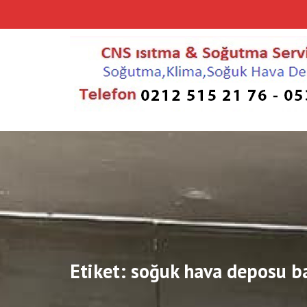
Skip
to
content
Etiket:
soğuk hava deposu ba