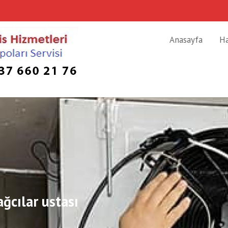
Anasayfa
H
ğcılar ustası