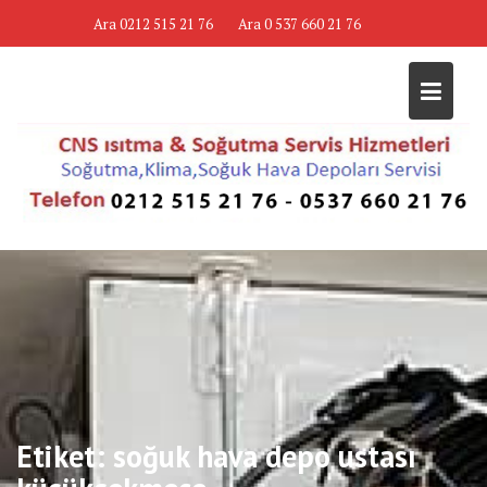
Skip
Ara 0212 515 21 76
Ara 0 537 660 21 76
to
content
Etiket:
soğuk hava depo ustası