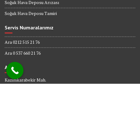
Soğuk Hava Deposu Arızası
Soğuk Hava Deposu Tamiri
Servis Numaralarımız
Ara 0212 515 21 76
Ara 0 537 660 21 76
Adres
Kazimkarabekir Mah.
338 Sk. No : 6
Bağcılar İSTANBUL
© All right reserved 2017
Powered By
Web tasarım
Bakırköy Bilişim