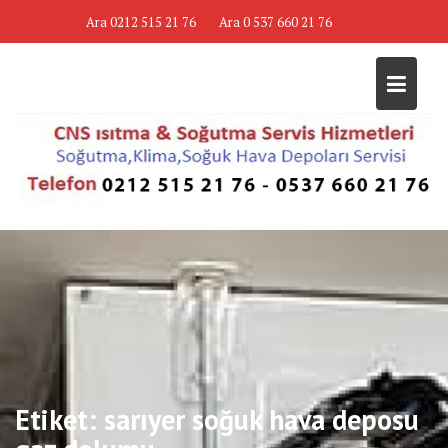
Skip
Ara 0212 515 21 76
Ara 0 537 660 21 76
to
content
Etiket:
sarıyer soğuk hava deposu