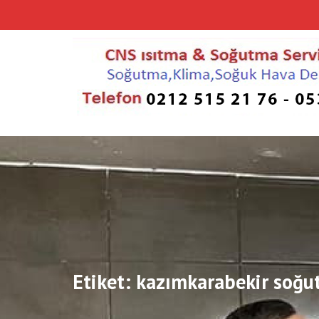
Skip
to
content
Etiket:
kazımkarabekir soğut