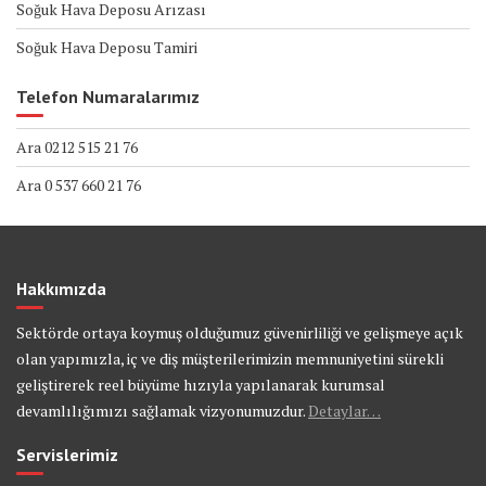
Soğuk Hava Deposu Arızası
Soğuk Hava Deposu Tamiri
Telefon Numaralarımız
Ara 0212 515 21 76
Ara 0 537 660 21 76
Hakkımızda
Sektörde ortaya koymuş olduğumuz güvenirliliği ve gelişmeye açık
olan yapımızla, iç ve diş müşterilerimizin memnuniyetini sürekli
geliştirerek reel büyüme hızıyla yapılanarak kurumsal
devamlılığımızı sağlamak vizyonumuzdur.
Detaylar…
Servislerimiz