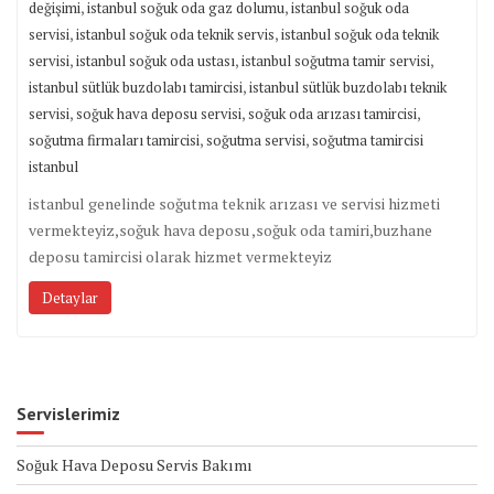
,
,
değişimi
istanbul soğuk oda gaz dolumu
istanbul soğuk oda
,
,
servisi
istanbul soğuk oda teknik servis
istanbul soğuk oda teknik
,
,
,
servisi
istanbul soğuk oda ustası
istanbul soğutma tamir servisi
,
istanbul sütlük buzdolabı tamircisi
istanbul sütlük buzdolabı teknik
,
,
,
servisi
soğuk hava deposu servisi
soğuk oda arızası tamircisi
,
,
soğutma firmaları tamircisi
soğutma servisi
soğutma tamircisi
istanbul
istanbul genelinde soğutma teknik arızası ve servisi hizmeti
vermekteyiz,soğuk hava deposu ,soğuk oda tamiri,buzhane
deposu tamircisi olarak hizmet vermekteyiz
Detaylar
Servislerimiz
Soğuk Hava Deposu Servis Bakımı