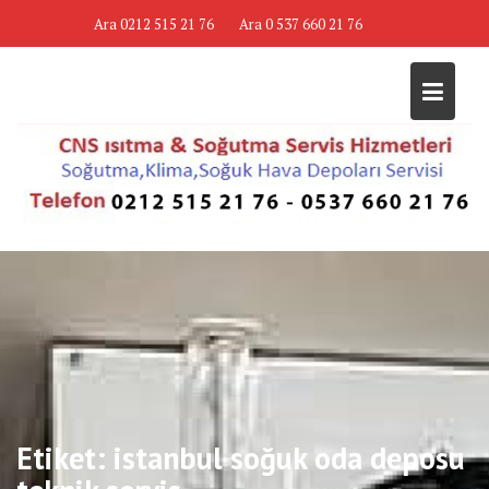
Skip
Ara 0212 515 21 76
Ara 0 537 660 21 76
to
content
Etiket:
istanbul soğuk oda deposu