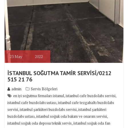
23
May
2022
İSTANBUL SOĞUTMA TAMİR SERVİSİ/0212
515 21 76
admin
Servis Bölgeleri
,
,
en iyi soğutma firmaları istanul
istanbul cafe buzdolabı servisi
,
istanbul cafe buzdolabı ustası
istanbul cafe tezgahaltı buzdolabı
,
,
servisi
istanbul şarküteri buzdolabı servisi
istanbul şarküteri
,
,
buzdolabı ustası
istanbul soğuk oda bakım ve onarım servisi
,
istanbul soğuk oda deposu teknik servis
istanbul soğuk oda fan