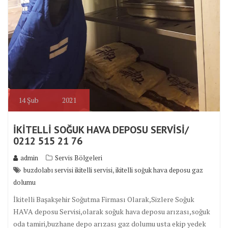
14
Şub
2021
İKİTELLİ SOĞUK HAVA DEPOSU SERVİSİ/
0212 515 21 76
admin
Servis Bölgeleri
,
buzdolabı servisi ikitelli servisi
ikitelli soğuk hava deposu gaz
dolumu
İkitelli Başakşehir Soğutma Firması Olarak,Sizlere Soğuk
HAVA deposu Servisi,olarak soğuk hava deposu arızası,soğuk
oda tamiri,buzhane depo arızası gaz dolumu usta ekip yedek