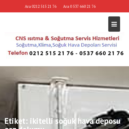
Skip
Ara 0212 515 21 76
Ara 0 537 660 21 76
to
content
Etiket:
ikitelli soğuk hava deposu