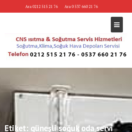
Skip
Ara 0212 515 21 76
Ara 0 537 660 21 76
to
content
Etiket:
güneşli soğuk oda servi