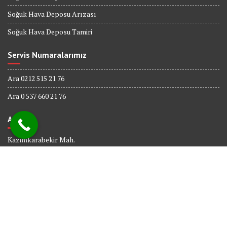
Soğuk Hava Deposu Arızası
Soğuk Hava Deposu Tamiri
Servis Numaralarımız
Ara 0212 515 21 76
Ara 0 537 660 21 76
Adres
Kazimkarabekir Mah.
338 Sk. No : 6
Bağcılar İSTANBUL
© All right reserved 2017
Powered By
Web tasarım
Bakırköy Bilişim