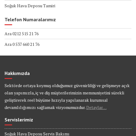
Soğuk Hava Deposu Tamiri
Telefon Numaralarımız
Ara 0212 515 21 76
Ara 0 537 660 21 76
Hakkımızda
Sektörde ortaya koymuş olduğumuz güvenirliliği ve gelişmeye açık
olan yapımızla, iç ve diş müşterilerimizin memnuniyetini sürekli
geliştirerek reel büyüme hızıyla yapılanarak kurumsal
devamlılığımızı sağlamak vizyonumuzdur.
Detaylar…
Servislerimiz
Soğuk Hava Deposu Servis Bakımı