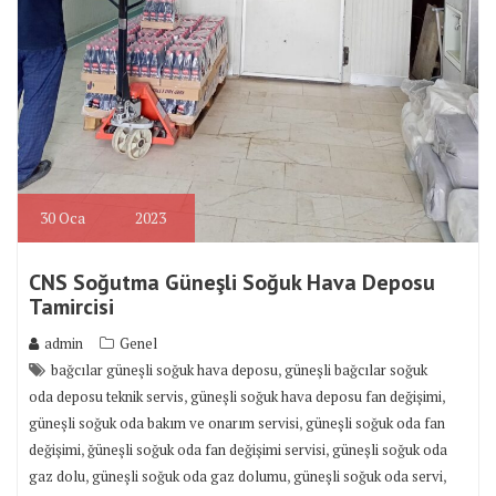
30
Oca
2023
CNS Soğutma Güneşli Soğuk Hava Deposu
Tamircisi
admin
Genel
,
bağcılar güneşli soğuk hava deposu
güneşli bağcılar soğuk
,
,
oda deposu teknik servis
güneşli soğuk hava deposu fan değişimi
,
güneşli soğuk oda bakım ve onarım servisi
güneşli soğuk oda fan
,
,
değişimi
ğüneşli soğuk oda fan değişimi servisi
güneşli soğuk oda
,
,
,
gaz dolu
güneşli soğuk oda gaz dolumu
güneşli soğuk oda servi