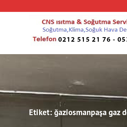
Skip
to
content
Etiket:
ğaziosmanpaşa gaz d