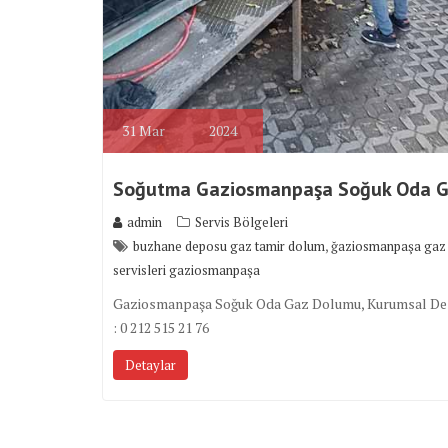
31
Mar
2024
Soğutma Gaziosmanpaşa Soğuk Oda 
admin
Servis Bölgeleri
,
buzhane deposu gaz tamir dolum
ğaziosmanpaşa gaz 
servisleri gaziosmanpaşa
Gaziosmanpaşa Soğuk Oda Gaz Dolumu, Kurumsal Deste
: 0 212 515 21 76
Detaylar