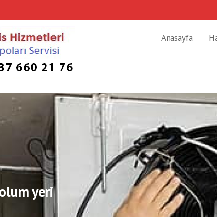
Anasayfa
H
olum yeri