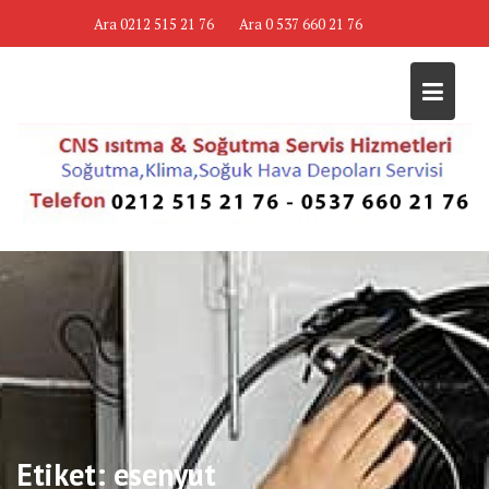
Skip
Ara 0212 515 21 76
Ara 0 537 660 21 76
to
content
Etiket:
esenyut