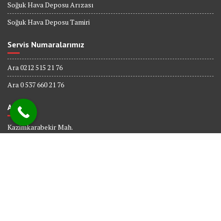
Soğuk Hava Deposu Arızası
Soğuk Hava Deposu Tamiri
Servis Numaralarımız
Ara 0212 515 21 76
Ara 0 537 660 21 76
Adres
Kazimkarabekir Mah.
338 Sk. No : 6
Bağcılar İSTANBUL
© All right reserved 2017
Powered By
Web tasarım
Bakırköy Bilişim