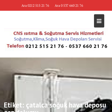
Skip
Ara 0212 515 21 76
Ara 0 537 660 21 76
to
content
Etiket:
çatalca soğuk hava deposu