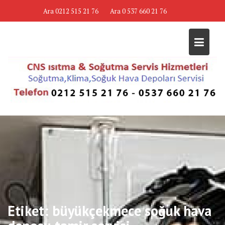
Skip
Ara 0212 515 21 76
Ara 0 537 660 21 76
to
content
Etiket:
büyükçekmece soğuk hava