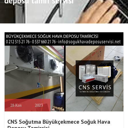
deposu tamir servisi
28
Kas
2023
CNS Soğutma Büyükçekmece Soğuk Hava
Deposu Tamircisi