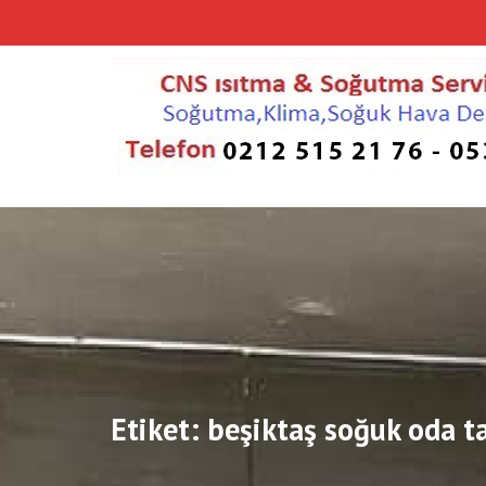
Skip
to
content
Etiket:
beşiktaş soğuk oda t