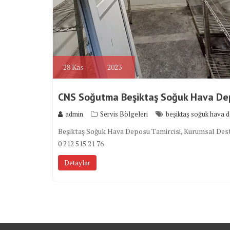
28
Kas
2023
CNS Soğutma Beşiktaş Soğuk Hava Dep
admin
Servis Bölgeleri
beşiktaş soğuk hava d
Beşiktaş Soğuk Hava Deposu Tamircisi, Kurumsal Deste
0 212 515 21 76
Detaylar