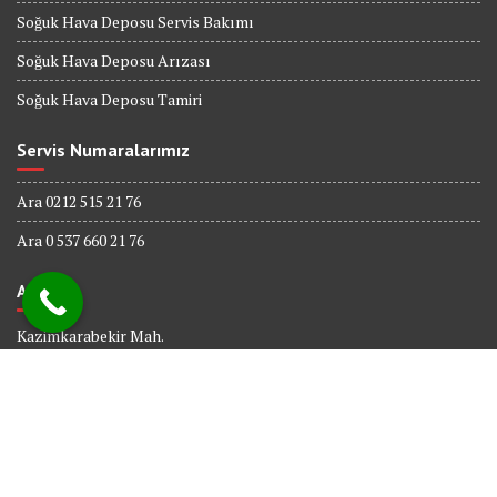
Soğuk Hava Deposu Servis Bakımı
Soğuk Hava Deposu Arızası
Soğuk Hava Deposu Tamiri
Servis Numaralarımız
Ara 0212 515 21 76
Ara 0 537 660 21 76
Adres
Kazimkarabekir Mah.
338 Sk. No : 6
Bağcılar İSTANBUL
© All right reserved 2017