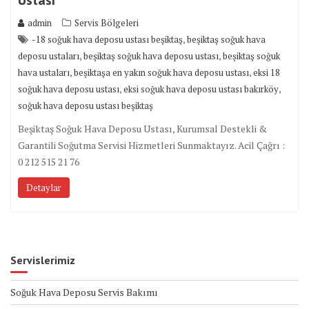
admin
Servis Bölgeleri
,
-18 soğuk hava deposu ustası beşiktaş
beşiktaş soğuk hava
,
,
deposu ustaları
beşiktaş soğuk hava deposu ustası
beşiktaş soğuk
,
,
hava ustaları
beşiktaşa en yakın soğuk hava deposu ustası
eksi 18
,
,
soğuk hava deposu ustası
eksi soğuk hava deposu ustası bakırköy
soğuk hava deposu ustası beşiktaş
Beşiktaş Soğuk Hava Deposu Ustası, Kurumsal Destekli &
Garantili Soğutma Servisi Hizmetleri Sunmaktayız. Acil Çağrı :
0 212 515 21 76
Detaylar
Servislerimiz
Soğuk Hava Deposu Servis Bakımı