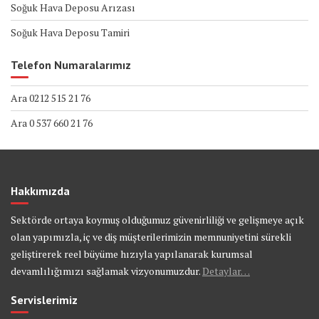
Soğuk Hava Deposu Arızası
Soğuk Hava Deposu Tamiri
Telefon Numaralarımız
Ara 0212 515 21 76
Ara 0 537 660 21 76
Hakkımızda
Sektörde ortaya koymuş olduğumuz güvenirliliği ve gelişmeye açık
olan yapımızla, iç ve diş müşterilerimizin memnuniyetini sürekli
geliştirerek reel büyüme hızıyla yapılanarak kurumsal
devamlılığımızı sağlamak vizyonumuzdur.
Detaylar…
Servislerimiz