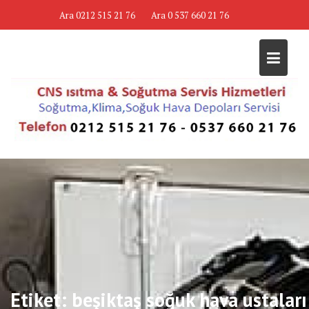
Skip
Ara 0212 515 21 76
Ara 0 537 660 21 76
to
content
Etiket:
beşiktaş soğuk hava ustaları