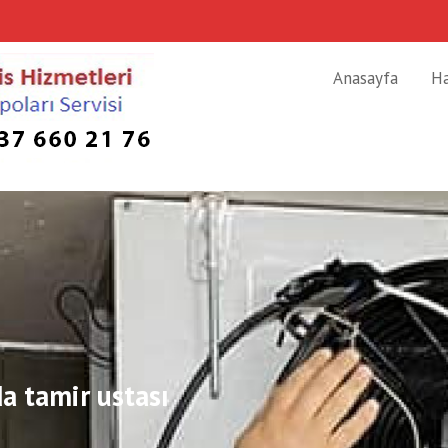
Anasayfa
H
a tamir ustası