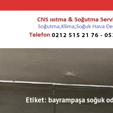
Skip
to
content
Etiket:
bayrampaşa soğuk od