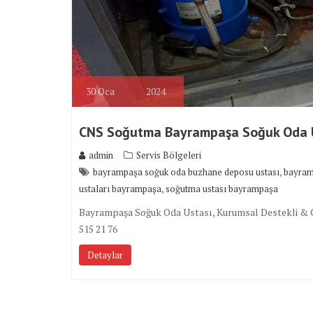
30
Oca
2024
CNS Soğutma Bayrampaşa Soğuk Oda 
admin
Servis Bölgeleri
,
bayrampaşa soğuk oda buzhane deposu ustası
bayram
,
ustaları bayrampaşa
soğutma ustası bayrampaşa
Bayrampaşa Soğuk Oda Ustası, Kurumsal Destekli & Gar
515 21 76
Detaylar