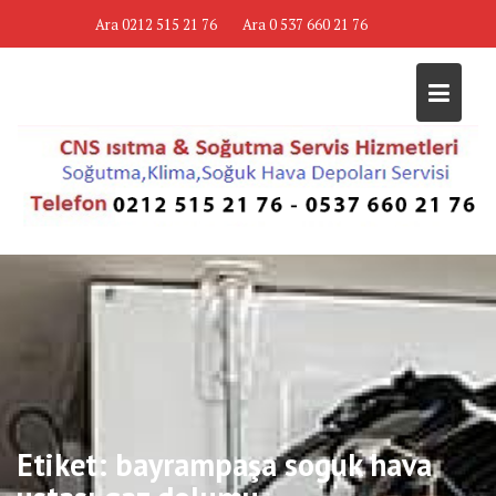
Skip
Ara 0212 515 21 76
Ara 0 537 660 21 76
to
content
Etiket:
bayrampaşa soguk hava