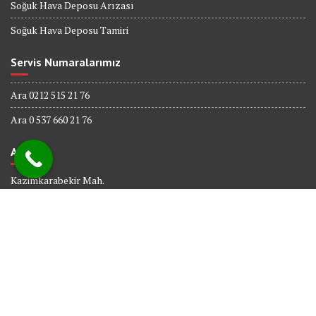
Soğuk Hava Deposu Arızası
Soğuk Hava Deposu Tamiri
Servis Numaralarımız
Ara 0212 515 21 76
Ara 0 537 660 21 76
Adres
Kazimkarabekir Mah.
338 Sk. No : 6
Bağcılar İSTANBUL
© All right reserved 2017
Powered By
Web tasarım
Bakırköy Bilişim