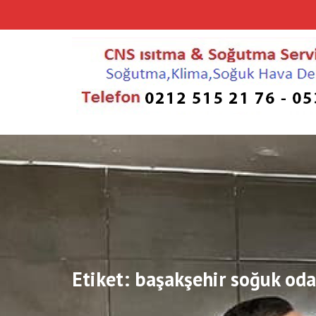
Skip
to
content
Etiket:
başakşehir soğuk oda