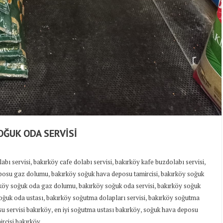
OĞUK ODA SERVİSİ
,
,
,
abı servisi
bakırköy cafe dolabı servisi
bakırköy kafe buzdolabı servisi
,
,
eposu gaz dolumu
bakırköy soğuk hava deposu tamircisi
bakırköy soğuk
,
,
köy soğuk oda gaz dolumu
bakırköy soğuk oda servisi
bakırköy soğuk
,
,
oğuk oda ustası
bakırköy soğutma dolapları servisi
bakırköy soğutma
,
,
u servisi bakırköy
en iyi soğutma ustası bakırköy
soğuk hava deposu
rcisi bakırköy