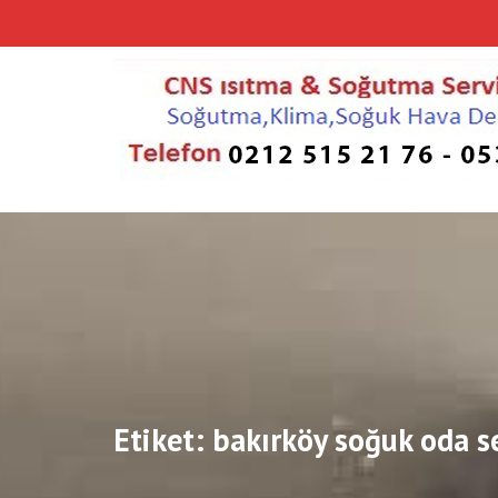
Skip
to
content
Etiket:
bakırköy soğuk oda se