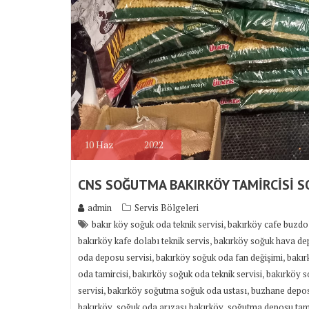
10
Haz
2022
CNS SOĞUTMA BAKIRKÖY TAMİRCİSİ S
admin
Servis Bölgeleri
,
bakır köy soğuk oda teknik servisi
bakırköy cafe buzdol
,
bakırköy kafe dolabı teknik servis
bakırköy soğuk hava d
,
,
oda deposu servisi
bakırköy soğuk oda fan değişimi
bakır
,
,
oda tamircisi
bakırköy soğuk oda teknik servisi
bakırköy s
,
,
servisi
bakırköy soğutma soğuk oda ustası
buzhane depos
,
,
bakırköy
soğuk oda arızası bakırköy
soğutma deposu tami