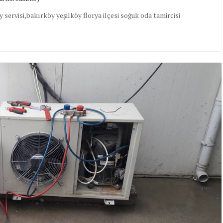
servisi,bakırköy yeşilköy florya ilçesi soğuk oda tamircisi