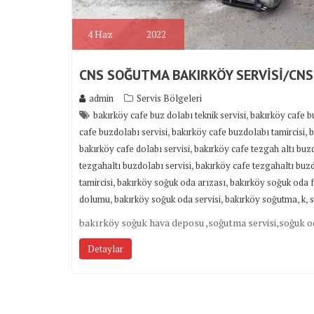
4
Haz
2022
CNS SOĞUTMA BAKIRKÖY SERVİSİ/CNS
admin
Servis Bölgeleri
,
bakırköy cafe buz dolabı teknik servisi
bakırköy cafe b
,
,
cafe buzdolabı servisi
bakırköy cafe buzdolabı tamircisi
b
,
bakırköy cafe dolabı servisi
bakırköy cafe tezgah altı buzd
,
tezgahaltı buzdolabı servisi
bakırköy cafe tezgahaltı buzd
,
,
tamircisi
bakırköy soğuk oda arızası
bakırköy soğuk oda 
,
,
,
,
dolumu
bakırköy soğuk oda servisi
bakırköy soğutma
k
bakırköy soğuk hava deposu ,soğutma servisi,soğuk o
Detaylar