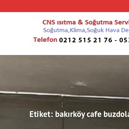
Skip
to
content
Etiket:
bakırköy cafe buzdola