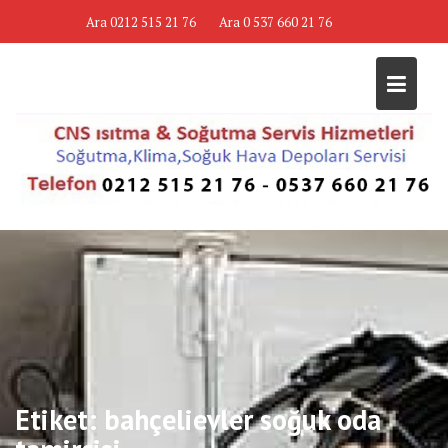
Skip
Ara 0212 515 21 76
Ara 0 537 660 21 76
to
content
Etiket:
bahçelievler soğuk oda