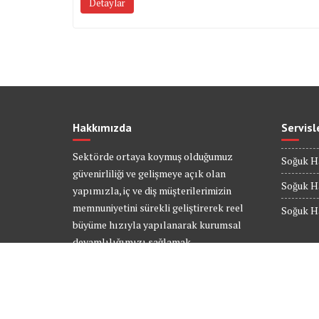
Detaylar
Hakkımızda
Servisl
Sektörde ortaya koymuş olduğumuz
Soğuk H
güvenirliliği ve gelişmeye açık olan
Soğuk 
yapımızla, iç ve diş müşterilerimizin
memnuniyetini sürekli geliştirerek reel
Soğuk H
büyüme hızıyla yapılanarak kurumsal
devamlılığımızı sağlamak
vizyonumuzdur.
Detaylar…
© All right reserved 2017
Powered By
Web tasarım
Bakı