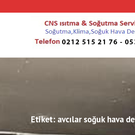
Skip
to
content
Etiket:
avcılar soğuk hava d