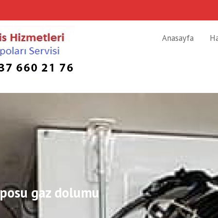
Anasayfa
H
eposu gaz dolumu