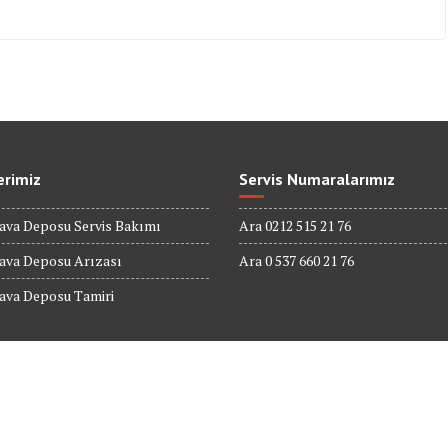
erimiz
Servis Numaralarımız
ava Deposu Servis Bakımı
Ara 0212 515 21 76
Hava Deposu Arızası
Ara 0 537 660 21 76
ava Deposu Tamiri
rköy Bilişim