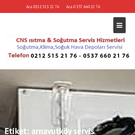
Skip
Ara 0212 515 21 76
Ara 0 537 660 21 76
to
content
Etiket:
arnavutköy servis