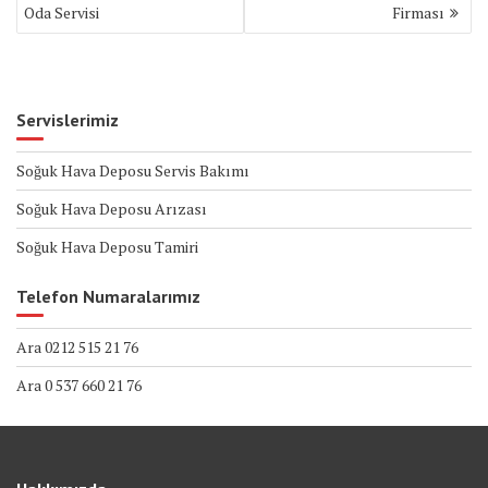
gezinmesi
Oda Servisi
Firması
Servislerimiz
Soğuk Hava Deposu Servis Bakımı
Soğuk Hava Deposu Arızası
Soğuk Hava Deposu Tamiri
Telefon Numaralarımız
Ara 0212 515 21 76
Ara 0 537 660 21 76