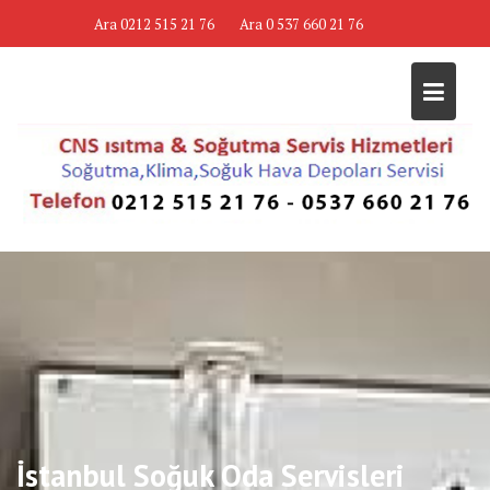
Skip
Ara 0212 515 21 76
Ara 0 537 660 21 76
to
content
İstanbul Soğuk Oda Servisleri