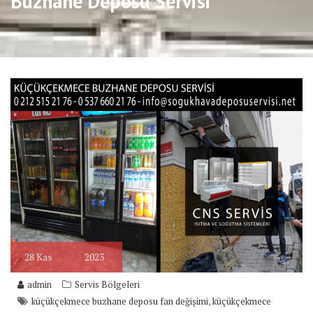
Buzhane Deposu Servisi
28
Kas
2023
admin
Servis Bölgeleri
,
küçükçekmece buzhane deposu fan değişimi
küçükçekmece