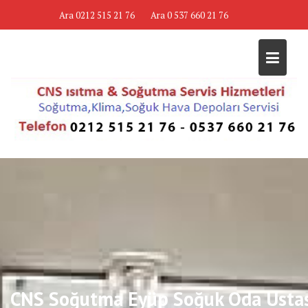
Skip
Ara 0212 515 21 76
Ara 0 537 660 21 76
to
content
CNS Soğutma Eyüp Soğuk Oda Usta