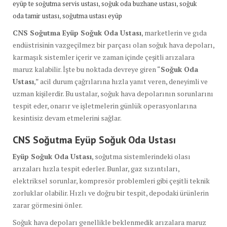
,
,
eyüp te soğutma servis ustası
soğuk oda buzhane ustası
soğuk
,
oda tamir ustası
soğutma ustası eyüp
CNS Soğutma Eyüp Soğuk Oda Ustası
, marketlerin ve gıda
endüstrisinin vazgeçilmez bir parçası olan soğuk hava depoları,
karmaşık sistemler içerir ve zaman içinde çeşitli arızalara
maruz kalabilir. İşte bu noktada devreye giren “
Soğuk Oda
Ustası
,” acil durum çağrılarına hızla yanıt veren, deneyimli ve
uzman kişilerdir. Bu ustalar, soğuk hava depolarının sorunlarını
tespit eder, onarır ve işletmelerin günlük operasyonlarına
kesintisiz devam etmelerini sağlar.
CNS Soğutma Eyüp Soğuk Oda Ustası
Eyüp Soğuk Oda Ustası
, soğutma sistemlerindeki olası
arızaları hızla tespit ederler. Bunlar, gaz sızıntıları,
elektriksel sorunlar, kompresör problemleri gibi çeşitli teknik
zorluklar olabilir. Hızlı ve doğru bir tespit, depodaki ürünlerin
zarar görmesini önler.
Soğuk hava depoları genellikle beklenmedik arızalara maruz