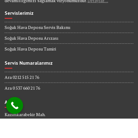
devamlılığımızı sağlamak vizyonumuzdur.
Detaylar…
Servislerimiz
Soğuk Hava Deposu Servis Bakımı
Soğuk Hava Deposu Arızası
Soğuk Hava Deposu Tamiri
Servis Numaralarımız
Ara 0212 515 21 76
Ara 0 537 660 21 76
Adres
Kazimkarabekir Mah.
338 Sk. No : 6
Bağcılar İSTANBUL