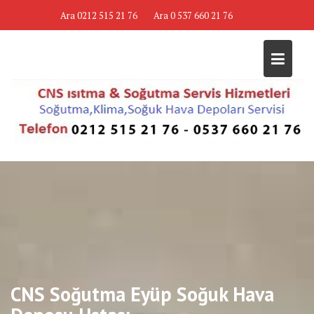
Skip
Ara 0212 515 21 76
Ara 0 537 660 21 76
to
content
CNS Soğutma Eyüp Soğuk Hava