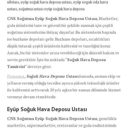
,
,
u8stası
eyüp soğuk hava deposu ustası
eyüp soguk oda hava
,
ustası
soğutma ustası eyüp soğuk hava deposu
CNS Soğutma Eyüp Soğuk Hava Deposu Ustası
, Marketler,
gıda ürünlerini taze ve güvenli bir şekilde sunmak için çeşitli
soğutma sistemlerine ihtiyaç duyarlar. Bu sistemlerin başında
ise buzhane depoları gelir. Buzhane depoları, sıcaklıkları
düşük tutarak çeşitli ürünlerin kalitesini ve tazeliğini korur.
Ancak, bu tür sistemler arıza verebileceği için düzenli bakım ve
servis gerektirir. İşte bu noktada “
Soğuk Hava Deposu
Tamircisi
” devreye girer.
Firmamız
,
Soğuk Hava Deposu Ustası
alanında, uzman ekip ve
yılların vermiş olduğu tecrübe ayrıca yüksek teknolojik ürünler
ile kalitemizi arttırarak 20 yılı aşkın bir zaman diliminde hizmet
vermeye devam etmektedir.
Eyüp Soğuk Hava Deposu Ustası
CNS Soğutma Eyüp Soğuk Hava Deposu Ustası
, genellikle
marketler, süpermarketler, restoranlar ve gıda endüstrisinde