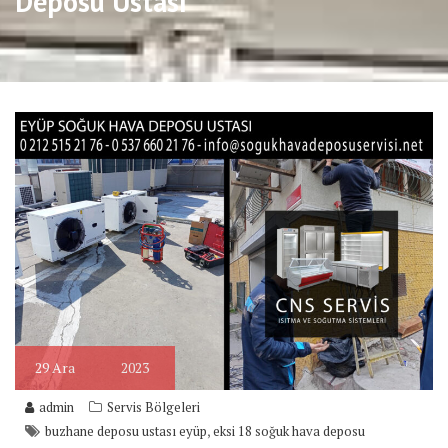
Deposu Ustası
29
Ara
2023
admin
Servis Bölgeleri
,
buzhane deposu ustası eyüp
eksi 18 soğuk hava deposu