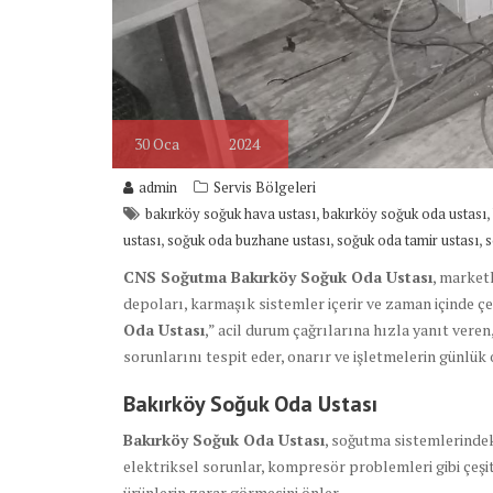
30
Oca
2024
admin
Servis Bölgeleri
,
,
bakırköy soğuk hava ustası
bakırköy soğuk oda ustası
,
,
,
ustası
soğuk oda buzhane ustası
soğuk oda tamir ustası
s
CNS Soğutma Bakırköy Soğuk Oda Ustası
, market
depoları, karmaşık sistemler içerir ve zaman içinde çeş
Oda Ustası
,” acil durum çağrılarına hızla yanıt veren
sorunlarını tespit eder, onarır ve işletmelerin günlük
Bakırköy Soğuk Oda Ustası
Bakırköy Soğuk Oda Ustası
, soğutma sistemlerindeki
elektriksel sorunlar, kompresör problemleri gibi çeşitl
ürünlerin zarar görmesini önler.