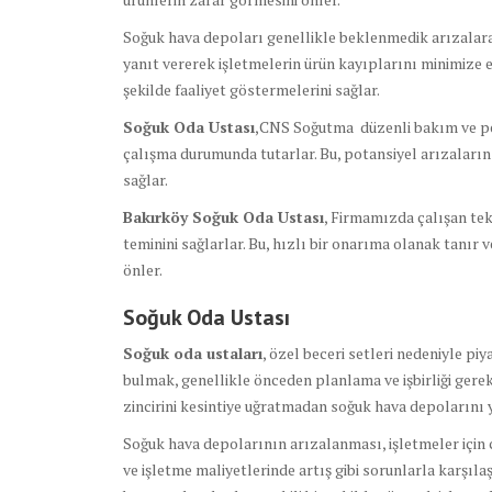
Soğuk hava depoları genellikle beklenmedik arızalara 
yanıt vererek işletmelerin ürün kayıplarını minimize e
şekilde faaliyet göstermelerini sağlar.
Soğuk Oda Ustası
,CNS Soğutma düzenli bakım ve pe
çalışma durumunda tutarlar. Bu, potansiyel arızaları
sağlar.
Bakırköy Soğuk Oda Ustası
, Firmamızda çalışan tek
teminini sağlarlar. Bu, hızlı bir onarıma olanak tanır 
önler.
Soğuk Oda Ustası
Soğuk oda ustaları
, özel beceri setleri nedeniyle pi
bulmak, genellikle önceden planlama ve işbirliği gerekt
zincirini kesintiye uğratmadan soğuk hava depolarını y
Soğuk hava depolarının arızalanması, işletmeler için c
ve işletme maliyetlerinde artış gibi sorunlarla karşıla