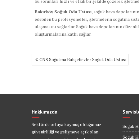
bu sorunları hızlı ve etkili bir şekilde çözerek işlet
Bakırköy Soğuk Oda Ustası
, soğuk hava depolarının 
edebilen bu profesyoneller, işletmelerin soğutma siste
ulaşmasını sağlarlar. Soğuk hava depolarının düzenli ba
oluşturmalarına katkı sağlar.
Yazı
CNS Soğutma Bahçelievler Soğuk Oda Ustası
gezinmesi
Hakkımızda
Servisl
Sektörde ortaya koymuş olduğumuz
Soğuk H
güvenirliliği ve gelişmeye açık olan
Soğuk 