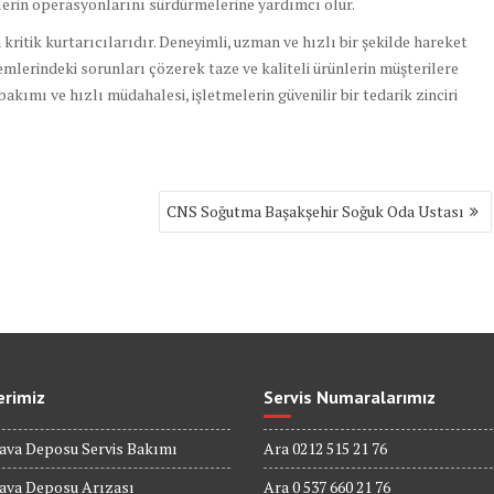
melerin operasyonlarını sürdürmelerine yardımcı olur.
kritik kurtarıcılarıdır. Deneyimli, uzman ve hızlı bir şekilde hareket
mlerindeki sorunları çözerek taze ve kaliteli ürünlerin müşterilere
kımı ve hızlı müdahalesi, işletmelerin güvenilir bir tedarik zinciri
CNS Soğutma Başakşehir Soğuk Oda Ustası
erimiz
Servis Numaralarımız
ava Deposu Servis Bakımı
Ara 0212 515 21 76
Hava Deposu Arızası
Ara 0 537 660 21 76