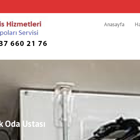
Anasayfa
H
 Oda Ustası