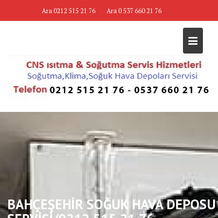
Skip
Ara 0212 515 21 76
Ara 0 537 660 21 76
to
content
BAHÇEŞEHİR SOĞUK HAVA DEPOSU