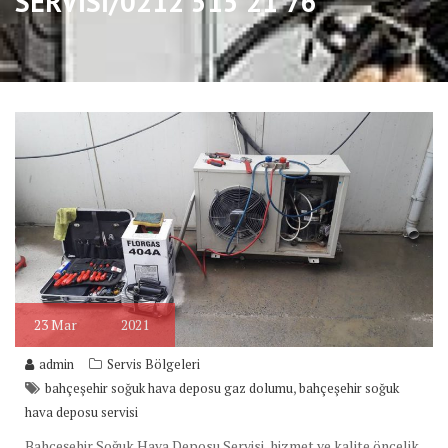
SERVİSİ/0212 515 21 76
23
Mar
2021
admin
Servis Bölgeleri
,
bahçeşehir soğuk hava deposu gaz dolumu
bahçeşehir soğuk
hava deposu servisi
Bahçeşehir Soğuk Hava Deposu Servisi ,hizmet ve kalite öncelik